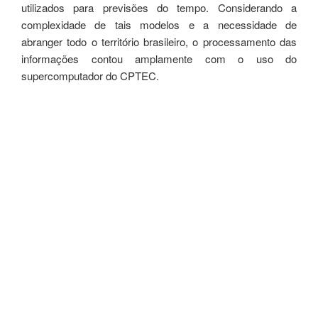
utilizados para previsões do tempo. Considerando a
complexidade de tais modelos e a necessidade de
abranger todo o território brasileiro, o processamento das
informações contou amplamente com o uso do
supercomputador do CPTEC.
Dentre os diversos modelos numéricos utilizados pelo
CPTEC para previsão do tempo, o modelo de mesoescala
Brams (Brazilian developments on the Regional
Atmospheric Modeling System) foi escolhido para estimar
a velocidade e a direção do vento em todo o país, para as
alturas de 30, 50, 80, 100, 120, 150 e 200 metros. Tal
escolha foi baseada tanto no fato deste modelo ser o
resultado da consolidação de várias adaptações do modelo
Rams (Regional Atmospheric Modeling System) para as
condições climáticas brasileiras, quanto na existência de
um grande número de meteorologistas que o utilizam para
previsão do tempo em todo o Brasil. Como o modelo
Brams apresenta melhores resultados para simulações