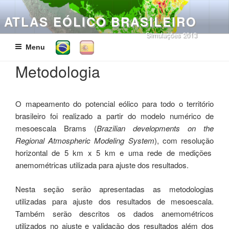
Pular
para
ATLAS EÓLICO BRASILEIRO
o
Simulações 2013
conteúdo
Menu
Metodologia
O mapeamento do potencial eólico para todo o território
brasileiro foi realizado a partir do modelo numérico de
mesoescala Brams (
Brazilian developments on the
Regional Atmospheric Modeling System
), com resolução
horizontal de 5 km x 5 km e uma rede de medições
anemométricas utilizada para ajuste dos resultados.
Nesta seção serão apresentadas as metodologias
utilizadas para ajuste dos resultados de mesoescala.
Também serão descritos os dados anemométricos
utilizados no ajuste e validação dos resultados além dos